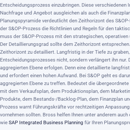
Entscheidungsprozess einzubringen. Diese verschiedenen 
Nachfrage und Angebot ausgleichen als auch die Finanzplanun
Planungspyramide verdeutlicht den Zeithorizont des S&OP-
der S&OP-Prozess die Richtlinien und Regeln für den taktisc
muss der S&OP-Prozess mit den strategischen, operativen 
Der Detaillierungsgrad sollte dem Zeithorizont entsprechen.
Zeithorizont zu detailliert. Langfristig in der Tiefe zu grabe
Entscheidungsprozesses nicht, sondern verlängert ihn nur. D
aggregierten Ebene erfolgen. Denn eine detaillierte langfris
und erfordert einen hohen Aufwand. Bei S&OP geht es darum
aggregierten Ebene zu treffen. Bedeutet die übergeordnete 
mit dem Verkaufsplan, dem Produktionsplan, dem Marketing
Produkte, dem Bestands-/Backlog-Plan, dem Finanzplan u
Prozess warnt Führungskräfte vor rechtzeitigen Anpassungs
vornehmen sollten. Bross helfen Ihnen unter anderem auc
wie
SAP Integrated Business Planning
für Ihren Planungspr